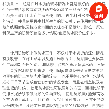
和质量上， 还是在对水质的破坏情况上都是很好的。 而像其
他的一些防渗膜或多或少的都会添加了一些再生料，这样的
产品是不适用于水产养殖所使用的。 再生料对水质会有一定
的污染，并且使用再生料所生产的防渗膜，在使用时间、抗
紫外线照射以及抗老化方面的表现都不是很好。那么，原包
料所生产的防渗膜价格多少钱呢?鱼塘防渗膜价位多少?
使用防渗膜来做防渗工作，不仅对于水资源的流失情况
有所改善，在施工成本以及施工难度方面，防渗膜也要比其
他产品相对合理的多。 相比较于传统的鱼塘防渗水的土方法
——
直接挖泥塘使用来说，使用hdpe防渗膜来做鱼塘防渗能
够更好的防止鱼塘内水份的流失， 也不用担心在地下水缺失
或者干旱季节造成鱼塘缺水的情况发生。而且在捕鱼以及清
理鱼塘的时候， 使用防渗膜也可以更加的方面。而相比较于
使用水泥沙浆来做防渗的鱼塘来说， 使用防渗膜则能够有效
的节约施工成本，并且在施工过程中省时省力， 不需要特别
麻烦的操作，只需要把防渗膜按照鱼塘的形状铺好，再把需