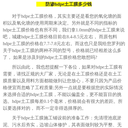
防渗hdpe土工膜多少钱
对于hdpe土工膜价格，其实主要还是看您的氧化塘的面
积以及氧化塘的使用周期来决定。另外就是不同的指标的
hdpe土工膜价格也有所不同，我们拿1.0mm的hdpe土工膜来说
吧，城建hdpe土工膜价格目前在8.4-8.5元左右， 而原包料
hdpe土工膜的价格在7.7-7.8元左右。而这也只是我给您罗列的
关于hdpe土工膜的两种不同的型号，价格就已经相差这么多
了， 如果是涉及到的hdpe土工膜价格您敢想吗?
所以由此， 我也想提醒一下各位，如果对hdpe土工膜有
需要，请找正规的大厂家，无论是在土工膜价格还是在土工
膜质量以及用料方面都能做到让您放心，不要只因为产品价
格便宜而忽略了工程质量;另外一点就是要根据您的实际情况
来选择合适的hdpe土工膜，不能以偏盖全，更不能盲目的挑
选。hdpe土工膜每差0.1个毫米，价格就会有很大的差距。所
以要选择对的， 而不一定非得选择厚的。
关于hdpe土工膜施工铺设前的准备工作：先清理池底淤
泥、污水后夯实，边坡山体修护，其表面做到较为平整、无