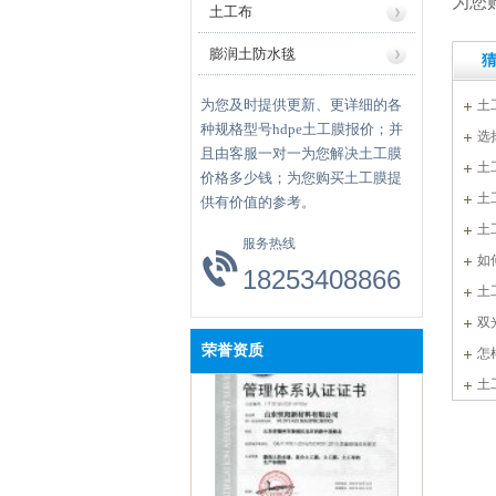
为您
土工布
膨润土防水毯
为您及时提供更新、更详细的各
土
种规格型号hdpe土工膜报价；并
选
且由客服一对一为您解决土工膜
土
价格多少钱；为您购买土工膜提
土
供有价值的参考。
吗
土
服务热线
如
18253408866
职业健康安全管理体系认证
土
双
荣誉资质
怎
土