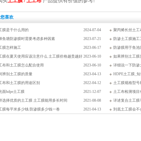
购买
土工膜 / 土工布
产品提供有价值的参考!
猜您喜欢
工膜是干什么用的
2024-07-04
聚丙烯长丝土工
择鱼塘防渗膜时需要考虑多种因素
2023-07-21
防渗土工膜施工
工膜怎样施工
2023-06-17
防渗膜用于鱼池
工膜在夏天使用应该注意什么 土工膜价格越贵越好
2023-06-10
吗
如果辨别土工膜
工布和土工膜怎么配合使用
2023-06-10
详细说一下防渗
何辨别土工膜的质量
2023-04-13
HDPE土工膜_
工布和土工膜的用途区别
2022-04-12
土工膜规格型号
光面hdpe土工膜
2021-12-07
土工布检测项目
样选择优质的土工膜 土工膜能用多长时间
2021-08-08
详述复合土工膜与
工膜每平米多少钱 防渗膜多少钱一卷
2021-04-13
到底土工膜会不