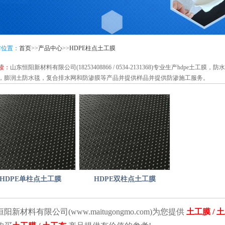
前位置：
首页
>>
产品中心
>>
HDPE柱点土工膜
读：
山东恒阳新材料有限公司(18253408866 / 0534-2131368)专业生产hdp
，膨润土防水毯，复合排水网和防渗膜等产品并提供样品并提供防渗施工服务。
HDPE单柱点土工膜
HDPE双柱点土工膜
阳新材料有限公司(www.maitugongmo.com)为您提供
土工膜 / 